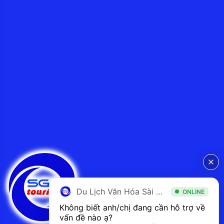
Du Lịch Văn Hóa Sài Gòn
ONLINE
Không biết anh/chị đang cần hỗ trợ về 
vấn đề nào ạ? 