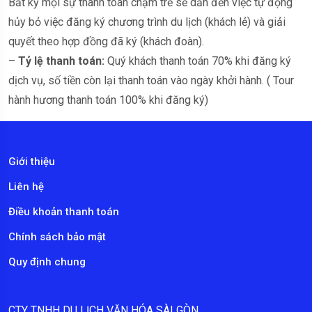
Bất kỳ mọi sự thanh toán chậm trễ sẽ dẫn đến việc tự động
hủy bỏ việc đăng ký chương trình du lịch (khách lẻ) và giải
quyết theo hợp đồng đã ký (khách đoàn).
–
Tỷ lệ thanh toán:
Quý khách thanh toán 70% khi đăng ký
dịch vụ, số tiền còn lại thanh toán vào ngày khởi hành. ( Tour
hành hương thanh toán 100% khi đăng ký)
Giới thiệu
Liên hệ
Điều khoản thanh toán
Chính sách bảo mật
Quy định chung
CTY TNHH DU LỊCH VĂN HÓA SÀI GÒN