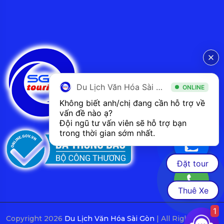
Du Lịch Văn Hóa Sài Gòn
ONLINE
Không biết anh/chị đang cần hỗ trợ về 
vấn đề nào ạ? 
Đội ngũ tư vấn viên sẽ hỗ trợ bạn 
trong thời gian sớm nhất.  
Đặt tour
Thuê Xe
1
Copyright 2026
Du Lịch Văn Hóa Sài Gòn
| All Rights