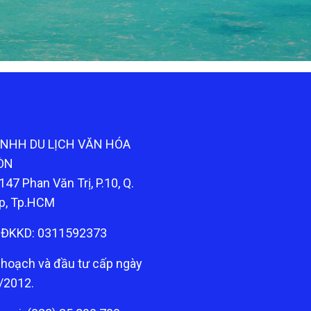
TNHH DU LỊCH VĂN HÓA
ÒN
147 Phan Văn Trị, P.10, Q.
p, Tp.HCM
ĐKKD: 0311592373
 hoạch và đầu tư cấp ngày
/2012.