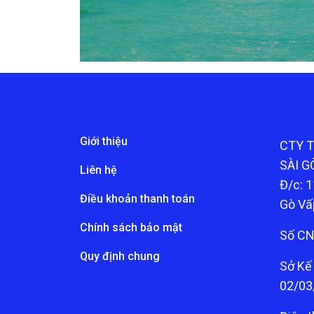
Giới thiệu
CTY 
SÀI G
Liên hệ
Đ/c: 1
Điều khoản thanh toán
Gò Vấ
Chính sách bảo mật
Số CN
Quy định chung
Sở Kế
02/03