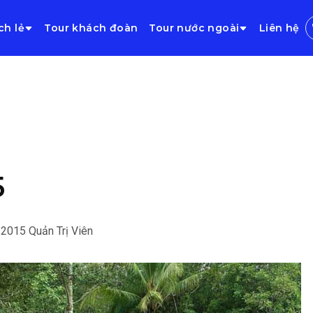
ch lẻ
Tour khách đoàn
Tour nước ngoài
Liên hệ
5
/2015
Quản Trị Viên