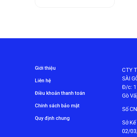
Giới thiệu
CTY 
SÀI G
Liên hệ
Đ/c: 1
Điều khoản thanh toán
Gò Vấ
Chính sách bảo mật
Số CN
Quy định chung
Sở Kế
02/03