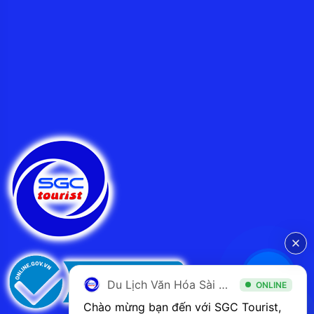
Du Lịch Văn Hóa Sài Gòn
ONLINE
Chào mừng bạn đến với SGC Tourist, 