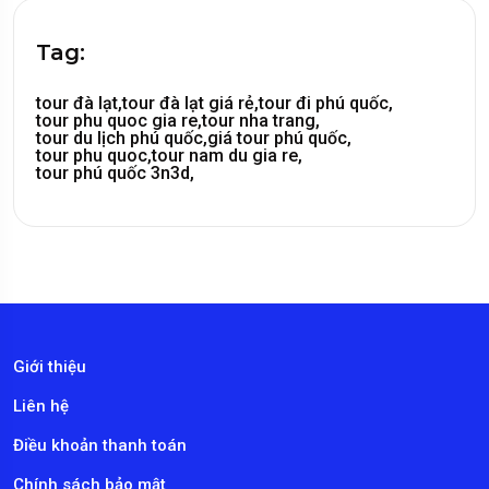
Tag:
tour đà lạt,
tour đà lạt giá rẻ,
tour đi phú quốc,
tour phu quoc gia re,
tour nha trang,
tour du lịch phú quốc,
giá tour phú quốc,
tour phu quoc,
tour nam du gia re,
tour phú quốc 3n3d,
Giới thiệu
Liên hệ
Điều khoản thanh toán
Chính sách bảo mật