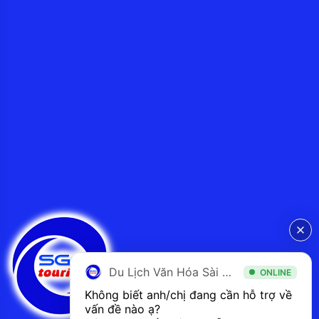
Du Lịch Văn Hóa Sài Gòn
ONLINE
Không biết anh/chị đang cần hỗ trợ về 
vấn đề nào ạ? 