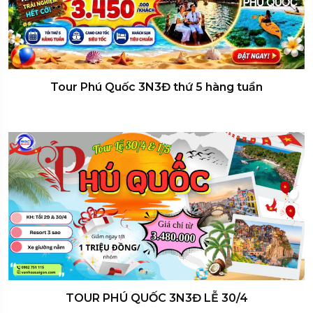
Tour Phú Quốc 3N3Đ thứ 5 hàng tuần
TOUR PHÚ QUỐC 3N3Đ LỄ 30/4