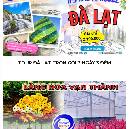
TOUR ĐÀ LẠT TRỌN GÓI 3 NGÀY 3 ĐÊM