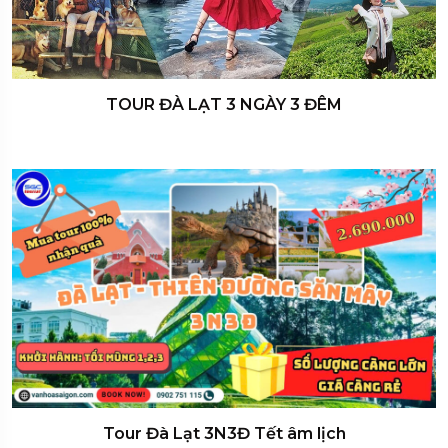
TOUR ĐÀ LẠT 3 NGÀY 3 ĐÊM
Tour Đà Lạt 3N3Đ Tết âm lịch