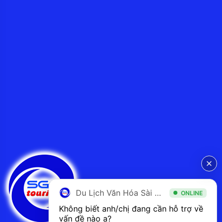
Du Lịch Văn Hóa Sài Gòn
ONLINE
Không biết anh/chị đang cần hỗ trợ về 
vấn đề nào ạ? 