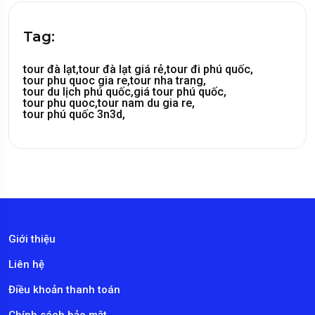
Tag:
tour đà lạt,
tour đà lạt giá rẻ,
tour đi phú quốc,
tour phu quoc gia re,
tour nha trang,
tour du lịch phú quốc,
giá tour phú quốc,
tour phu quoc,
tour nam du gia re,
tour phú quốc 3n3d,
Giới thiệu
Liên hệ
Điều khoản thanh toán
Chính sách bảo mật