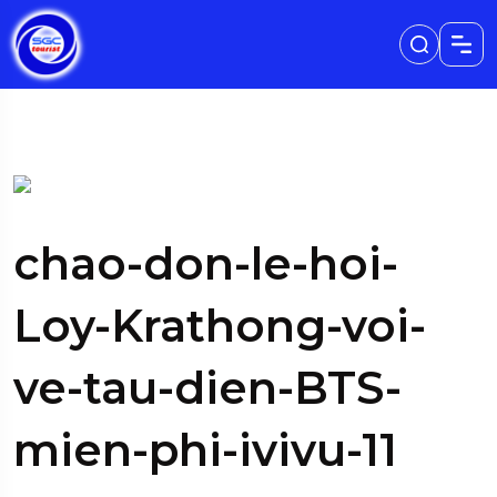
chao-don-le-hoi-
Loy-Krathong-voi-
ve-tau-dien-BTS-
mien-phi-ivivu-11