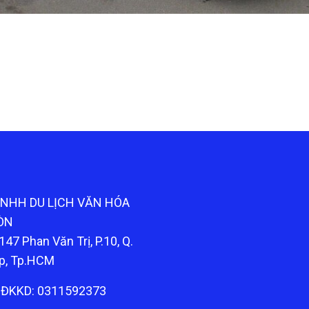
TNHH DU LỊCH VĂN HÓA
ÒN
147 Phan Văn Trị, P.10, Q.
p, Tp.HCM
ĐKKD: 0311592373