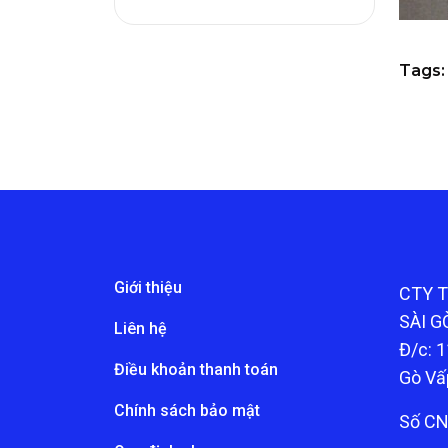
Tags:
Giới thiệu
CTY 
SÀI G
Liên hệ
Đ/c: 1
Điều khoản thanh toán
Gò Vấ
Chính sách bảo mật
Số CN