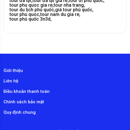
tour đà lạt,
tour đà lạt giá rẻ,
tour đi phú quốc,
tour phu quoc gia re,
tour nha trang,
tour du lịch phú quốc,
giá tour phú quốc,
tour phu quoc,
tour nam du gia re,
tour phú quốc 3n3d,
Giới thiệu
Liên hệ
Điều khoản thanh toán
Chính sách bảo mật
Quy định chung