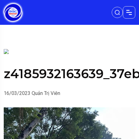
z4185932163639_37e
16/03/2023
Quản Trị Viên