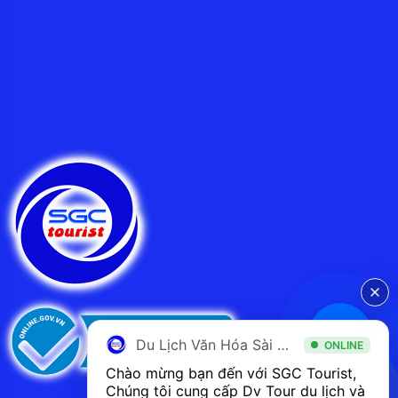
Du Lịch Văn Hóa Sài Gòn
ONLINE
Chào mừng bạn đến với SGC Tourist, 
Chúng tôi cung cấp Dv Tour du lịch và 