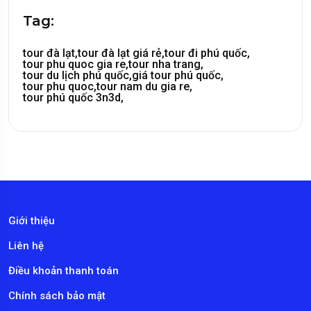
Tag:
tour đà lạt,
tour đà lạt giá rẻ,
tour đi phú quốc,
tour phu quoc gia re,
tour nha trang,
tour du lịch phú quốc,
giá tour phú quốc,
tour phu quoc,
tour nam du gia re,
tour phú quốc 3n3d,
Giới thiệu
Liên hệ
Điều khoản thanh toán
Chính sách bảo mật