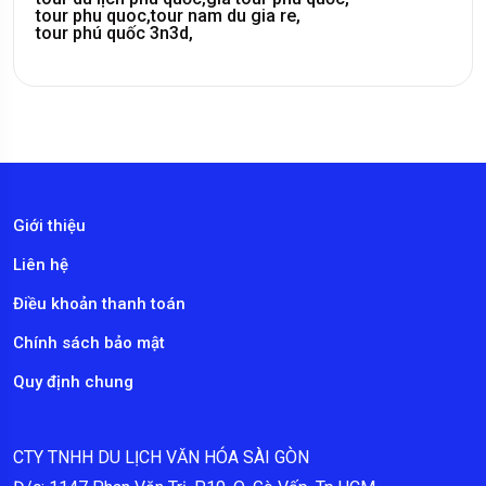
tour phu quoc,
tour nam du gia re,
tour phú quốc 3n3d,
Giới thiệu
Liên hệ
Điều khoản thanh toán
Chính sách bảo mật
Quy định chung
CTY TNHH DU LỊCH VĂN HÓA SÀI GÒN