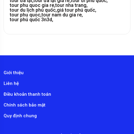
tour đà lạt,
tour đà lạt giá rẻ,
tour đi phú quốc,
tour phu quoc gia re,
tour nha trang,
tour du lịch phú quốc,
giá tour phú quốc,
tour phu quoc,
tour nam du gia re,
tour phú quốc 3n3d,
Giới thiệu
Liên hệ
Điều khoản thanh toán
Chính sách bảo mật
Quy định chung