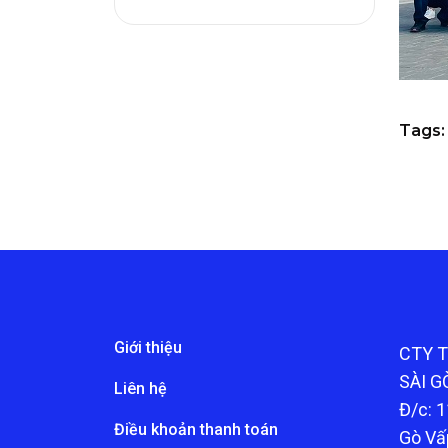
Tags:
Giới thiệu
CTY 
SÀI G
Liên hệ
Đ/c: 1
Điều khoản thanh toán
Gò Vấ