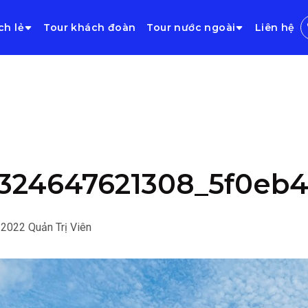
ch lẻ
Tour khách đoàn
Tour nước ngoài
Liên hệ
324647621308_5f0eb4
/2022
Quản Trị Viên