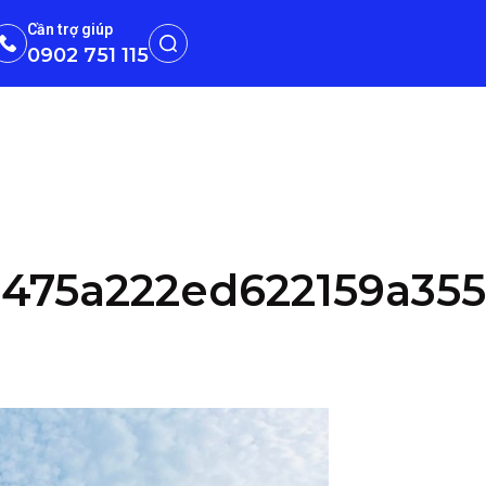
Cần trợ giúp
0902 751 115
475a222ed622159a355