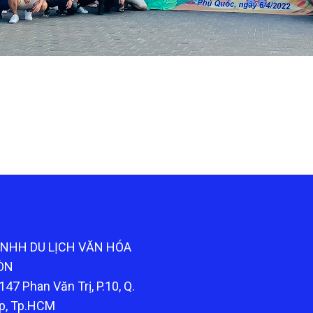
TNHH DU LỊCH VĂN HÓA
ÒN
147 Phan Văn Trị, P.10, Q.
p, Tp.HCM