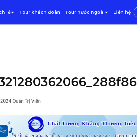
ch lẻ
Tour khách đoàn
Tour nước ngoài
Liên hệ
321280362066_288f8
/2024
Quản Trị Viên