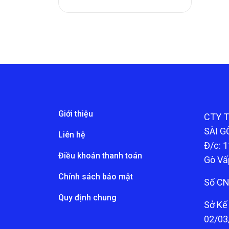
Giới thiệu
CTY 
SÀI G
Liên hệ
Đ/c: 1
Điều khoản thanh toán
Gò Vấ
Chính sách bảo mật
Số CN
Quy định chung
Sở Kế
02/03