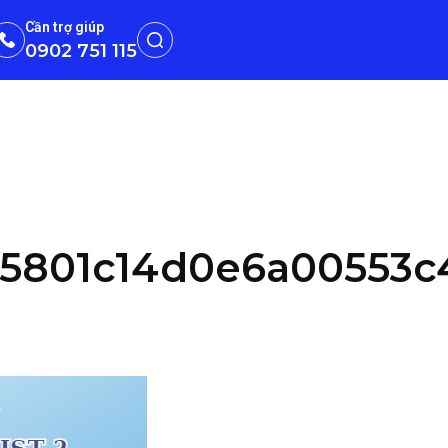
Cần trợ giúp
0902 751 115
65801c14d0e6a00553c