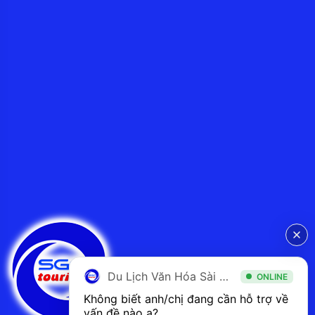
Du Lịch Văn Hóa Sài Gòn
ONLINE
Không biết anh/chị đang cần hỗ trợ về 
vấn đề nào ạ? 