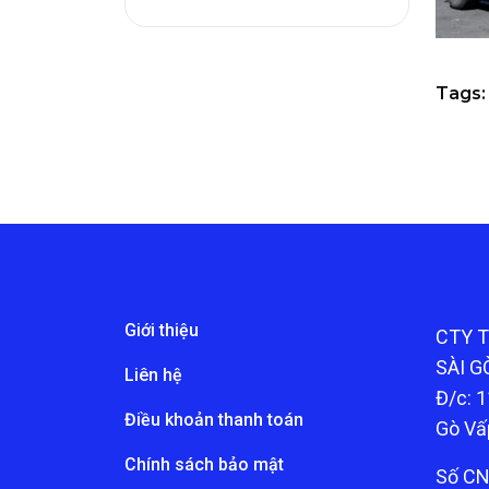
Tags:
Giới thiệu
CTY 
SÀI G
Liên hệ
Đ/c: 1
Điều khoản thanh toán
Gò Vấ
Chính sách bảo mật
Số CN