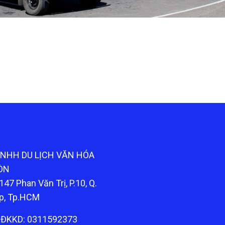
TNHH DU LỊCH VĂN HÓA
ÒN
147 Phan Văn Trị, P.10, Q.
p, Tp.HCM
ĐKKD: 0311592373