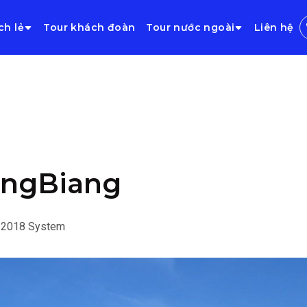
ch lẻ
Tour khách đoàn
Tour nước ngoài
Liên hệ
angBiang
/2018
System