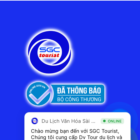
Du Lịch Văn Hóa Sài Gòn
ONLINE
Chào mừng bạn đến với SGC Tourist, 
Chúng tôi cung cấp Dv Tour du lịch và 