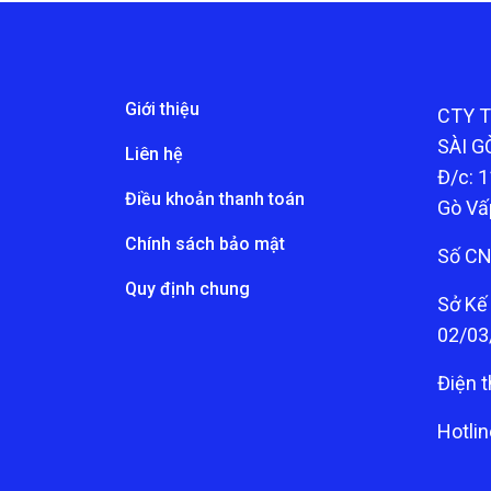
Giới thiệu
CTY 
SÀI G
Liên hệ
Đ/c: 1
Điều khoản thanh toán
Gò Vấ
Chính sách bảo mật
Số CN
Quy định chung
Sở Kế
02/03
Điện t
Hotli