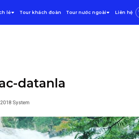
ch lẻ
Tour khách đoàn
Tour nước ngoài
Liên hệ
ac-datanla
/2018
System