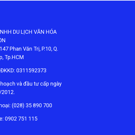
TNHH DU LỊCH VĂN HÓA
ÒN
147 Phan Văn Trị, P.10, Q.
p, Tp.HCM
ĐKKD: 0311592373
 hoạch và đầu tư cấp ngày
/2012.
hoại: (028) 35 890 700
ne: 0902 751 115