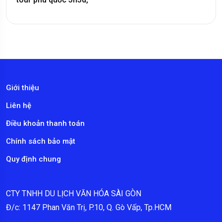
Giới thiệu
Liên hệ
Điều khoản thanh toán
Chính sách bảo mật
Quy định chung
CTY TNHH DU LỊCH VĂN HÓA SÀI GÒN
Đ/c: 1147 Phan Văn Trị, P.10, Q. Gò Vấp, Tp.HCM