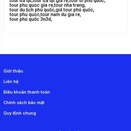
tour đà lạt,
tour đà lạt giá rẻ,
tour đi phú quốc,
tour phu quoc gia re,
tour nha trang,
tour du lịch phú quốc,
giá tour phú quốc,
tour phu quoc,
tour nam du gia re,
tour phú quốc 3n3d,
Giới thiệu
Liên hệ
Điều khoản thanh toán
Chính sách bảo mật
Quy định chung