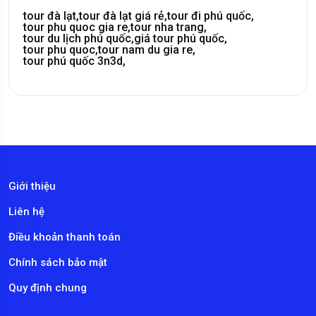
tour đà lạt,
tour đà lạt giá rẻ,
tour đi phú quốc,
tour phu quoc gia re,
tour nha trang,
tour du lịch phú quốc,
giá tour phú quốc,
tour phu quoc,
tour nam du gia re,
tour phú quốc 3n3d,
Giới thiệu
Liên hệ
Điều khoản thanh toán
Chính sách bảo mật
Quy định chung