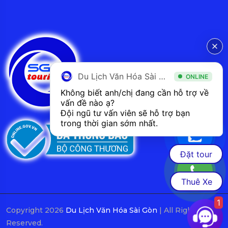
Du Lịch Văn Hóa Sài Gòn
ONLINE
Không biết anh/chị đang cần hỗ trợ về 
vấn đề nào ạ? 
Đội ngũ tư vấn viên sẽ hỗ trợ bạn 
trong thời gian sớm nhất.  
Đặt tour
Thuê Xe
1
Copyright 2026
Du Lịch Văn Hóa Sài Gòn
| All Rights
Reserved.