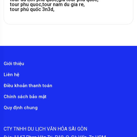
tour phu quoc,
tour nam du gia re,
tour phú quốc 3n3d,
Giới thiệu
Liên hệ
Điều khoản thanh toán
Chính sách bảo mật
Quy định chung
CTY TNHH DU LỊCH VĂN HÓA SÀI GÒN