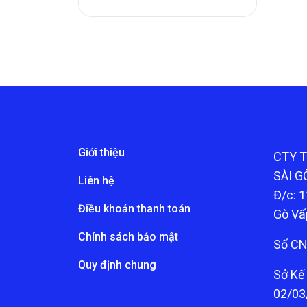
Giới thiệu
CTY 
SÀI G
Liên hệ
Đ/c: 1
Điều khoản thanh toán
Gò Vấ
Chính sách bảo mật
Số CN
Quy định chung
Sở Kế
02/03