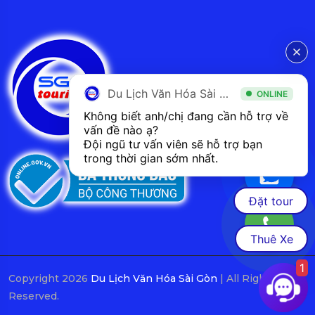
Du Lịch Văn Hóa Sài Gòn
ONLINE
Không biết anh/chị đang cần hỗ trợ về 
vấn đề nào ạ? 
Đội ngũ tư vấn viên sẽ hỗ trợ bạn 
trong thời gian sớm nhất.  
Đặt tour
Thuê Xe
1
Copyright 2026
Du Lịch Văn Hóa Sài Gòn
| All Rights
Reserved.