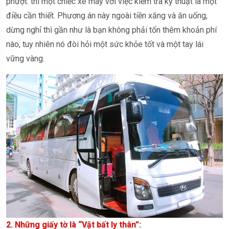
phượt: thì một chiếc xe máy với việc kiểm tra kỹ thuật là một
điều cần thiết. Phương án này ngoài tiền xăng và ăn uống,
dừng nghỉ thì gần như là bạn không phải tốn thêm khoản phí
nào, tuy nhiên nó đòi hỏi một sức khỏe tốt và một tay lái
vững vàng.
2. Những giấy tờ là “Vật bất ly thân”: