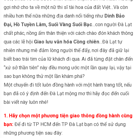
gợi nhớ cho ta về một nữ thi sĩ tài hoa của đất Việt…Và còn
nhiều hơn thế nữa những địa danh nổi tiếng như
Dinh Bảo
Đại, Hồ Tuyền Lâm, Suối Vàng Suối Bạc
…con người Đà Lạt
chất phác, nồng ấm thân thiện với cách chào đón khách thông
qua các lễ hội
Giao lưu văn hóa Cồng chiên
…Đà Lạt tự
nhiên nhưng mê đắm lòng người thế đấy, nơi đây đã giữ lại
biết bao trái tim của lữ khách đi qua. Ai đã từng đặt chân đến
“xứ sở thần tiên” này đều mong ước một lần quay lại, vậy tại
sao bạn không thử một lần khám phá?
Một chuyến đi tốt luôn đồng hành với một hành trang tốt, nếu
bạn đã có ý định đến Đà Lạt mộng mơ thì hãy đọc đến cuối
bài viết này luôn nhé!
1. Hãy chọn một phương tiện giao thông đồng hành cùng
bạn:
Để đi từ TP HCM đến TP Đà Lạt bạn có thể sử dụng
những phương tiện sau đây: