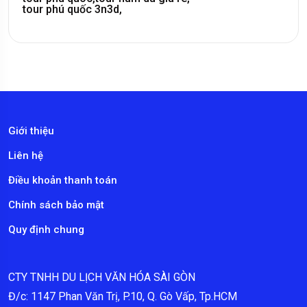
tour phú quốc 3n3d,
Giới thiệu
Liên hệ
Điều khoản thanh toán
Chính sách bảo mật
Quy định chung
CTY TNHH DU LỊCH VĂN HÓA SÀI GÒN
Đ/c: 1147 Phan Văn Trị, P.10, Q. Gò Vấp, Tp.HCM