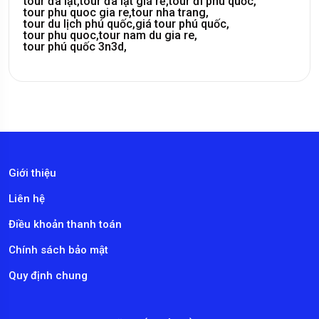
tour đà lạt,
tour đà lạt giá rẻ,
tour đi phú quốc,
tour phu quoc gia re,
tour nha trang,
tour du lịch phú quốc,
giá tour phú quốc,
tour phu quoc,
tour nam du gia re,
tour phú quốc 3n3d,
Giới thiệu
Liên hệ
Điều khoản thanh toán
Chính sách bảo mật
Quy định chung