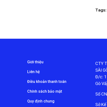
Tags:
Giới thiệu
CTY 
SÀI G
Liên hệ
Đ/c: 1
Điều khoản thanh toán
Gò Vấ
Chính sách bảo mật
Số CN
Quy định chung
Sở Kế