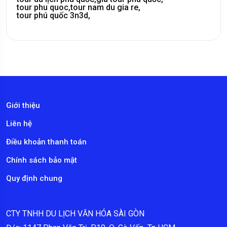
tour phu quoc,
tour nam du gia re,
tour phú quốc 3n3d,
Giới thiệu
Liên hệ
Điều khoản thanh toán
Chính sách bảo mật
Quy định chung
CTY TNHH DU LỊCH VĂN HÓA SÀI GÒN