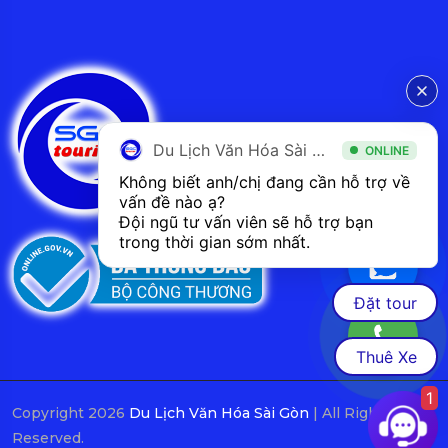
Du Lịch Văn Hóa Sài Gòn
ONLINE
Không biết anh/chị đang cần hỗ trợ về 
vấn đề nào ạ? 
Đội ngũ tư vấn viên sẽ hỗ trợ bạn 
trong thời gian sớm nhất.  
Đặt tour
Thuê Xe
1
Copyright 2026
Du Lịch Văn Hóa Sài Gòn
| All Rights
Reserved.