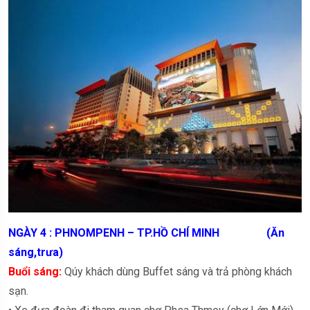
NGÀY 4 : PHNOMPENH – TP.HỒ CHÍ MINH (Ăn
sáng,trưa)
Buổi sáng:
Qúy khách dùng Buffet sáng và trả phòng khách
sạn.