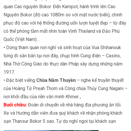
quan Cao nguyên Bokor. Đến Kampot, hành trình lên Cao
Nguyên Bokor (độ cao 1080m so với mặt nước biển), chinh
phục độ cao với hệ thống đường uốn lượn tuyệt đẹp – từ đây
có thể phóng tầm mất nhìn toàn Vịnh Thailand và Đảo Phú
Quốc (Việt Nam)…
• Dừng tham quan nơi nghỉ và sinh hoạt của Vua Shihanouk
từng đi săn bắn tại nơi đây, chụp hình Cung điện – Casino,
Nhà Thờ Công Giáo do thực dân Pháp xây dựng những năm
1917.
• Đặc biệt viếng
Chùa Năm Thuyền
– nghe kể truyền thuyết
của Hoàng Tử Preah Thom và Công chúa Thủy Cung Nagani –
nơi khởi đầu của nền văn minh Khmer..,
Buổi chiều:
Đoàn di chuyển về nhà hàng địa phương ăn tối.
Xe và Hướng dẫn viên đưa quý khách về nhận phòng khách
sạn Thansur Bokor 5 sao. Tự do nghỉ ngơi tại khách sạn.