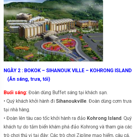
NGÀY 2 : BOKOK – SIHANOUK VILLE – KOHRONG ISLAND
(Ăn sáng, trưa, tối)
Buổi sáng:
Đoàn dùng Buffet sáng tại khách sạn.
• Quý khách khởi hành đi
Sihanoukville
. Đoàn dùng cơm trưa
tại nhà hàng.
• Đoàn lên tàu cao tốc khởi hành ra đảo
Kohrong Island
. Quý
khách tự do tắm biển khám phá đảo Kohrong và tham gia các
trò chơi thú vị tại đây: Các trò chơi Zipline mạo hiểm, câu cá,