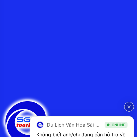
Du Lịch Văn Hóa Sài Gòn
ONLINE
Không biết anh/chị đang cần hỗ trợ về 