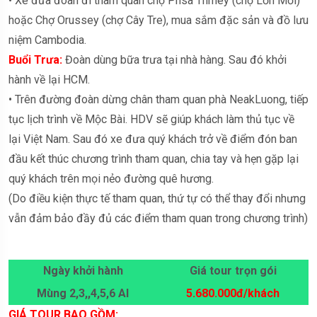
• Xe đưa đoàn đi tham quan chợ Phsa Thmey (chợ Lớn Mới)
hoặc Chợ Orussey (chợ Cây Tre), mua sắm đặc sản và đồ lưu
niệm Cambodia.
Buổi Trưa:
Đoàn dùng bữa trưa tại nhà hàng. Sau đó khởi
hành về lại HCM.
• Trên đường đoàn dừng chân tham quan phà NeakLuong, tiếp
tục lịch trình về Mộc Bài. HDV sẽ giúp khách làm thủ tục về
lại Việt Nam. Sau đó xe đưa quý khách trở về điểm đón ban
đầu kết thúc chương trình tham quan, chia tay và hẹn gặp lại
quý khách trên mọi nẻo đường quê hương.
(Do điều kiện thực tế tham quan, thứ tự có thể thay đổi nhưng
vẫn đảm bảo đầy đủ các điểm tham quan trong chương trình)
Ngày khởi hành
Giá tour trọn gói
Mùng 2,3,,4,5,6 Al
5.680.000đ/khách
GIÁ TOUR BAO GỒM: