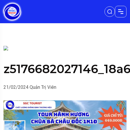
z5176682027146_18a
21/02/2024
Quản Trị Viên