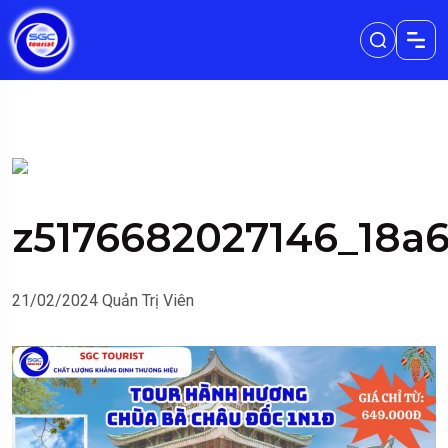
z5176682027146_18a
21/02/2024
Quản Trị Viên