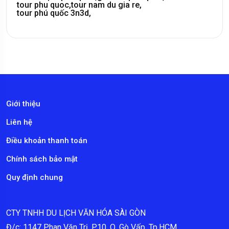
tour phu quoc,
tour nam du gia re,
tour phú quốc 3n3d,
Giới thiệu
Liên hệ
Điều khoản thanh toán
Chính sách bảo mật
Quy định chung
CTY TNHH DU LỊCH VĂN HÓA SÀI GÒN
Đ/c: 1147 Phan Văn Trị, P.10, Q. Gò Vấp, Tp.HCM