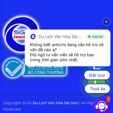
Du Lịch Văn Hóa Sài Gòn
ONLINE
Không biết anh/chị đang cần hỗ trợ về 
vấn đề nào ạ? 
Đội ngũ tư vấn viên sẽ hỗ trợ bạn 
trong thời gian sớm nhất.  
Đặt tour
Thuê Xe
1
Copyright 2026
Du Lịch Văn Hóa Sài Gòn
| All Rights
Reserved.