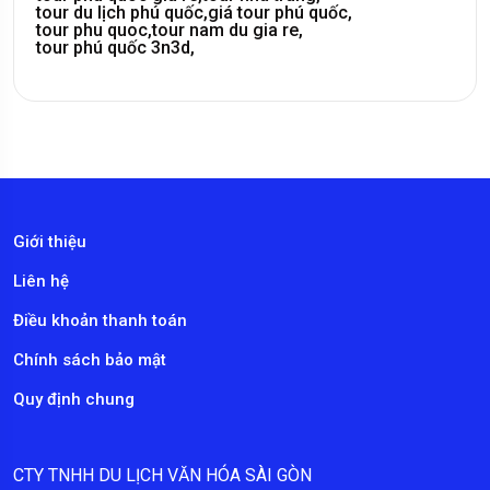
tour du lịch phú quốc,
giá tour phú quốc,
tour phu quoc,
tour nam du gia re,
tour phú quốc 3n3d,
Giới thiệu
Liên hệ
Điều khoản thanh toán
Chính sách bảo mật
Quy định chung
CTY TNHH DU LỊCH VĂN HÓA SÀI GÒN