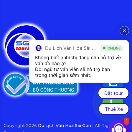
Du Lịch Văn Hóa Sài Gòn
ONLINE
Không biết anh/chị đang cần hỗ trợ về 
vấn đề nào ạ? 
Đội ngũ tư vấn viên sẽ hỗ trợ bạn 
trong thời gian sớm nhất.  
Đặt tour
Thuê Xe
1
Copyright 2026
Du Lịch Văn Hóa Sài Gòn
| All Rights