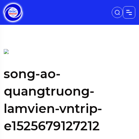
song-ao-
quangtruong-
lamvien-vntrip-
e1525679127212