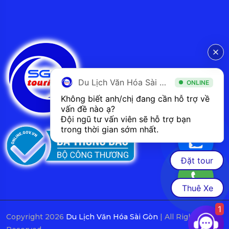
Du Lịch Văn Hóa Sài Gòn
ONLINE
Không biết anh/chị đang cần hỗ trợ về 
vấn đề nào ạ? 
Đội ngũ tư vấn viên sẽ hỗ trợ bạn 
trong thời gian sớm nhất.  
Đặt tour
Thuê Xe
1
Copyright 2026
Du Lịch Văn Hóa Sài Gòn
| All Rights