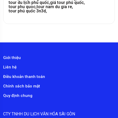
tour du lịch phú quốc,
giá tour phú quốc,
tour phu quoc,
tour nam du gia re,
tour phú quốc 3n3d,
Giới thiệu
Liên hệ
Điều khoản thanh toán
Chính sách bảo mật
Quy định chung
CTY TNHH DU LỊCH VĂN HÓA SÀI GÒN