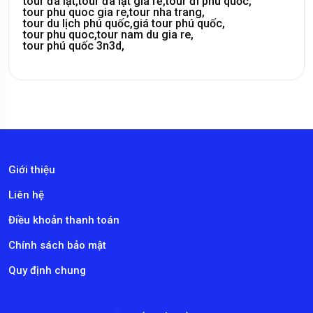
tour đà lạt,
tour đà lạt giá rẻ,
tour đi phú quốc,
tour phu quoc gia re,
tour nha trang,
tour du lịch phú quốc,
giá tour phú quốc,
tour phu quoc,
tour nam du gia re,
tour phú quốc 3n3d,
Giới thiệu
Liên hệ
Điều khoản thanh toán
Chính sách bảo mật
Quy định chung