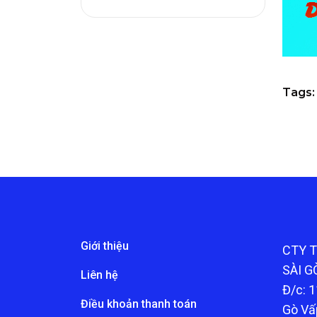
Tags:
Giới thiệu
CTY 
SÀI G
Liên hệ
Đ/c: 1
Điều khoản thanh toán
Gò Vấ