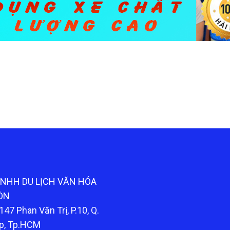
TNHH DU LỊCH VĂN HÓA
ÒN
147 Phan Văn Trị, P.10, Q.
p, Tp.HCM