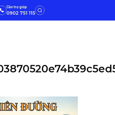
Cần trợ giúp
0902 751 115
d03870520e74b39c5ed