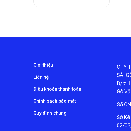
Giới thiệu
CTY 
SÀI G
Liên hệ
Đ/c: 1
Điều khoản thanh toán
Gò Vấ
Chính sách bảo mật
Số CN
Quy định chung
Sở Kế
02/03