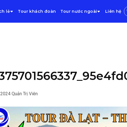
ch lẻ
Tour khách đoàn
Tour nước ngoài
Liên hệ
375701566337_95e4f
/2024
Quản Trị Viên