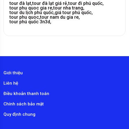
tour đà lạt,
tour đà lạt giá rẻ,
tour đi phú quốc,
tour phu quoc gia re,
tour nha trang,
tour du lịch phú quốc,
giá tour phú quốc,
tour phu quoc,
tour nam du gia re,
tour phú quốc 3n3d,
Giới thiệu
Liên hệ
Điều khoản thanh toán
Chính sách bảo mật
Quy định chung