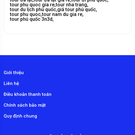
tour phu quoc gia re,
tour nha trang,
tour du lịch phú quốc,
giá tour phú quốc,
tour phu quoc,
tour nam du gia re,
tour phú quốc 3n3d,
Giới thiệu
Liên hệ
Điều khoản thanh toán
Chính sách bảo mật
Quy định chung