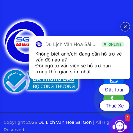
Du Lịch Văn Hóa Sài Gòn
ONLINE
Không biết anh/chị đang cần hỗ trợ về 
vấn đề nào ạ? 
Đội ngũ tư vấn viên sẽ hỗ trợ bạn 
trong thời gian sớm nhất.  
Đặt tour
Thuê Xe
1
Copyright 2026
Du Lịch Văn Hóa Sài Gòn
| All Rights
Reserved.