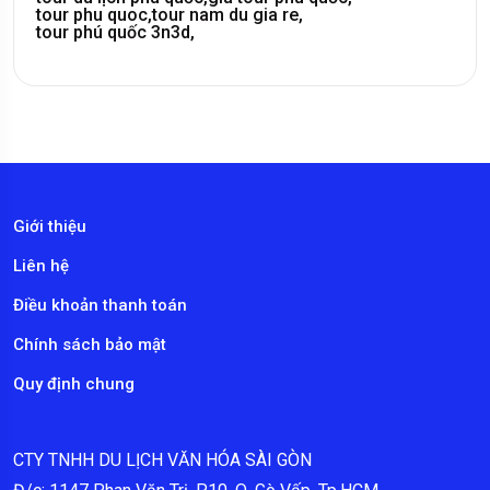
tour phu quoc,
tour nam du gia re,
tour phú quốc 3n3d,
Giới thiệu
Liên hệ
Điều khoản thanh toán
Chính sách bảo mật
Quy định chung
CTY TNHH DU LỊCH VĂN HÓA SÀI GÒN