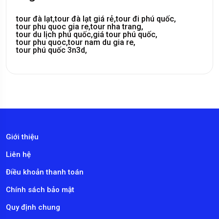
tour đà lạt,
tour đà lạt giá rẻ,
tour đi phú quốc,
tour phu quoc gia re,
tour nha trang,
tour du lịch phú quốc,
giá tour phú quốc,
tour phu quoc,
tour nam du gia re,
tour phú quốc 3n3d,
Giới thiệu
Liên hệ
Điều khoản thanh toán
Chính sách bảo mật
Quy định chung