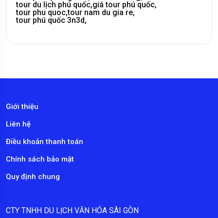
tour du lịch phú quốc,
giá tour phú quốc,
tour phu quoc,
tour nam du gia re,
tour phú quốc 3n3d,
Giới thiệu
Liên hệ
Điều khoản thanh toán
Chính sách bảo mật
Quy định chung
CTY TNHH DU LỊCH VĂN HÓA SÀI GÒN