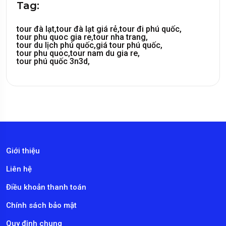
Tag:
tour đà lạt,
tour đà lạt giá rẻ,
tour đi phú quốc,
tour phu quoc gia re,
tour nha trang,
tour du lịch phú quốc,
giá tour phú quốc,
tour phu quoc,
tour nam du gia re,
tour phú quốc 3n3d,
Giới thiệu
Liên hệ
Điều khoản thanh toán
Chính sách bảo mật
Quy định chung