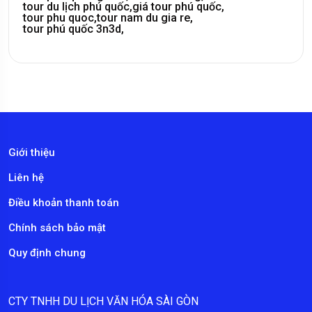
tour du lịch phú quốc,
giá tour phú quốc,
tour phu quoc,
tour nam du gia re,
tour phú quốc 3n3d,
Giới thiệu
Liên hệ
Điều khoản thanh toán
Chính sách bảo mật
Quy định chung
CTY TNHH DU LỊCH VĂN HÓA SÀI GÒN