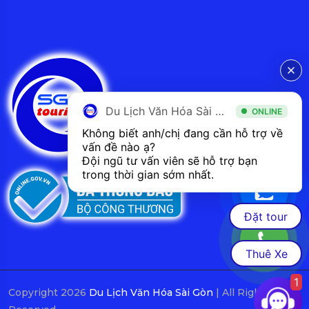
Du Lịch Văn Hóa Sài Gòn
ONLINE
Không biết anh/chị đang cần hỗ trợ về 
vấn đề nào ạ? 
Đội ngũ tư vấn viên sẽ hỗ trợ bạn 
trong thời gian sớm nhất.  
Đặt tour
Thuê Xe
1
Copyright 2026
Du Lịch Văn Hóa Sài Gòn
| All Rights