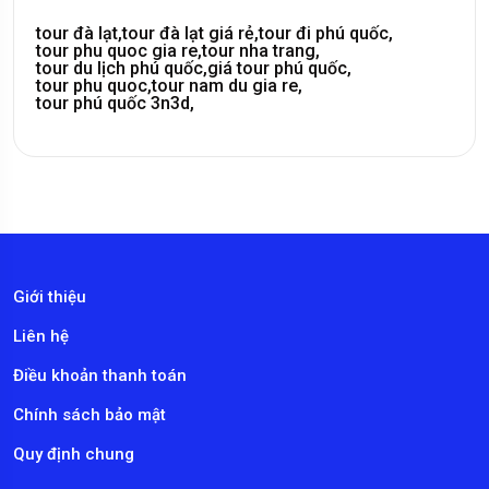
tour đà lạt,
tour đà lạt giá rẻ,
tour đi phú quốc,
tour phu quoc gia re,
tour nha trang,
tour du lịch phú quốc,
giá tour phú quốc,
tour phu quoc,
tour nam du gia re,
tour phú quốc 3n3d,
Giới thiệu
Liên hệ
Điều khoản thanh toán
Chính sách bảo mật
Quy định chung