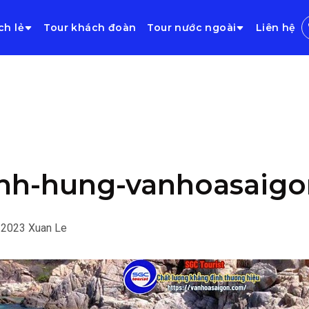
ch lẻ
Tour khách đoàn
Tour nước ngoài
Liên hệ
nh-hung-vanhoasaigo
/2023
Xuan Le