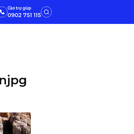
Cần trợ giúp
0902 751 115
njpg