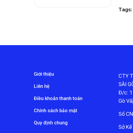
Tags:
Giới thiệu
CTY 
SÀI G
Liên hệ
Đ/c: 1
Điều khoản thanh toán
Gò Vấ
Chính sách bảo mật
Số CN
Quy định chung
Sở Kế