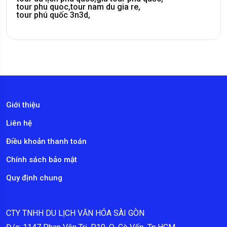
tour phu quoc,
tour nam du gia re,
tour phú quốc 3n3d,
Giới thiệu
Liên hệ
Điều khoản thanh toán
Chính sách bảo mật
Quy định chung
CTY TNHH DU LỊCH VĂN HÓA SÀI GÒN