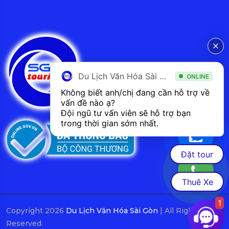
Du Lịch Văn Hóa Sài Gòn
ONLINE
Không biết anh/chị đang cần hỗ trợ về 
vấn đề nào ạ? 
Đội ngũ tư vấn viên sẽ hỗ trợ bạn 
trong thời gian sớm nhất.  
Đặt tour
Thuê Xe
1
Copyright 2026
Du Lịch Văn Hóa Sài Gòn
| All Rights
Reserved.