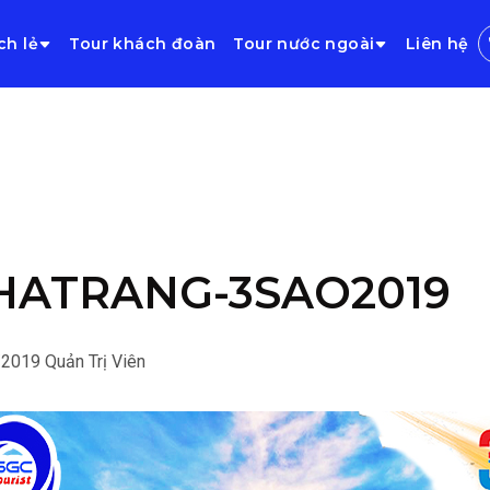
ch lẻ
Tour khách đoàn
Tour nước ngoài
Liên hệ
HATRANG-3SAO2019
/2019
Quản Trị Viên