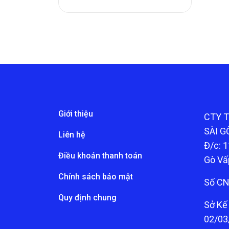
Giới thiệu
CTY 
SÀI G
Liên hệ
Đ/c: 1
Điều khoản thanh toán
Gò Vấ
Chính sách bảo mật
Số CN
Quy định chung
Sở Kế
02/03