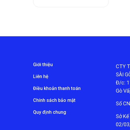
Giới thiệu
CTY 
SÀI G
Liên hệ
Đ/c: 1
Điều khoản thanh toán
Gò Vấ
Chính sách bảo mật
Số CN
Quy định chung
Sở Kế
02/03